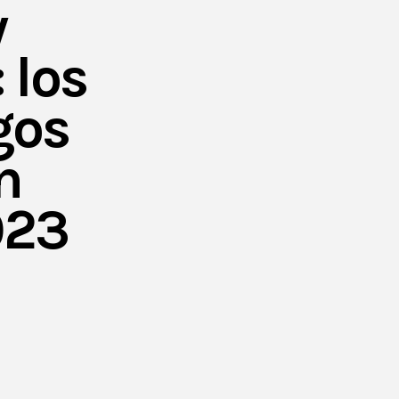
y
 los
gos
n
023